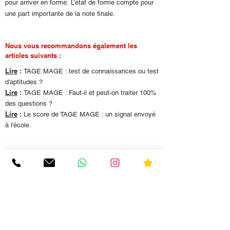
pour arriver en forme. L’état de forme compte pour
une part importante de la note finale.
Nous vous recommandons également les
articles suivants :
Lire
:
TAGE MAGE : test de connaissances ou test
d'aptitudes ?
Lire
:
TAGE MAGE : Faut-il et peut-on traiter 100%
des questions ?
Lire
:
Le score de TAGE MAGE : un signal envoyé
à l'école.
Hello TAGE MAGE
Fondé en 2016 par Joachim Pinto (HEC Paris) et
Arnaud Sévigné (HEC Paris) - Spécialistes
reconnus des concours et des écoles de commerce
depuis 2012, "Hello TAGE MAGE" est l'espace e-
learning des ouvrages de TAGE MAGE - N°1 des
VENTES.