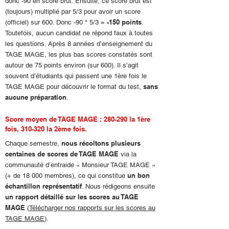
donc -90 en score brut. Ensuite, ce score brut est
(toujours) multiplié par 5/3 pour avoir un score
-150 points
(officiel) sur 600. Donc -90 * 5/3 =
.
Toutefois, aucun candidat ne répond faux à toutes
les questions. Après 8 années d’enseignement du
TAGE MAGE, les plus bas scores constatés sont
autour de 75 points environ (sur 600). Il s’agit
souvent d’étudiants qui passent une 1ère fois le
sans
TAGE MAGE pour découvrir le format du test,
aucune préparation
.
Score moyen de TAGE MAGE : 280-290 la 1ère
fois, 310-320 la 2ème fois.
nous récoltons plusieurs
Chaque semestre,
centaines de scores de TAGE MAGE
via la
communauté d’entraide « Monsieur TAGE MAGE »
un bon
(+ de 18 000 membres), ce qui constitue
échantillon représentatif
. Nous rédigeons ensuite
un rapport détaillé sur les scores au TAGE
MAGE
(
Télécharger nos rapports sur les scores au
TAGE MAGE
).