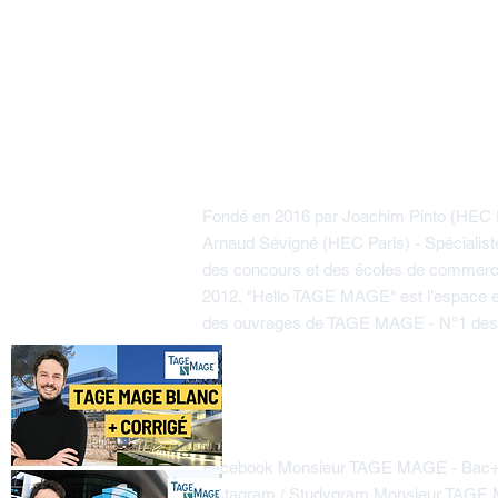
Hello TAGE MAGE
Fondé en 2016 par Joachim Pinto (HEC P
Arnaud Sévigné (HEC Paris) - Spécialis
des concours et des écoles de commerc
2012, "Hello TAGE MAGE" est l'espace e
des ouvrages de TAGE MAGE - N°1 de
Rejoignez nos communautés d'
Facebook Monsieur TAGE MAGE - Bac+3
Instagram / Studygram Monsieur TAG