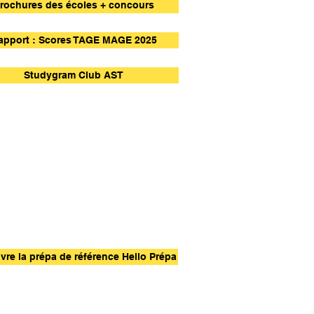
rochures des écoles + concours
apport : Scores TAGE MAGE 2025
Studygram Club AST
re la prépa de référence Hello Prépa