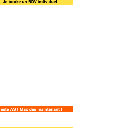
Je booke un RDV individuel
este AST Max dès maintenant !