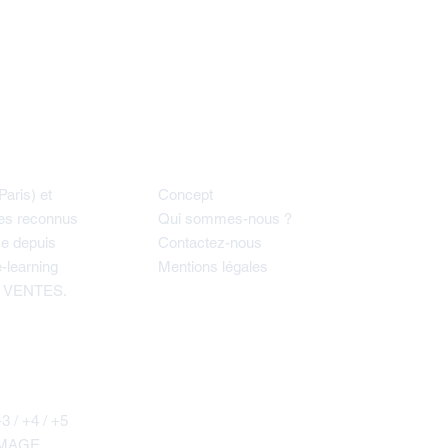
À propos
Sui
aris) et
Concept
tes reconnus
Qui sommes-nous ?
e depuis
Contactez-nous
-learning
Mentions légales
s VENTES.
entraide
 / +4 / +5
E MAGE