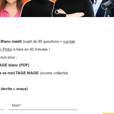
uestions en 42 min.)
Blanc inédit
(sujet de 30 questions +
corrigé
m Pinto
) à faire en 42 minutes !
ous pour :
AGE blanc (PDF)
de ce mini TAGE MAGE
(scores collectés
(écrits + oraux)