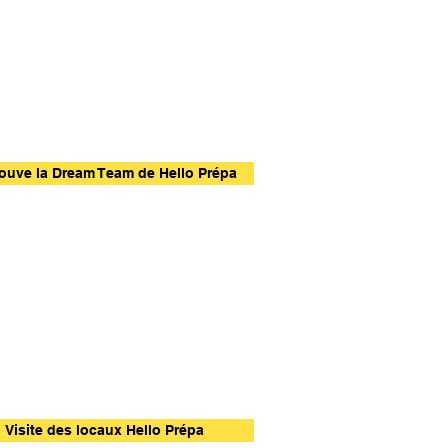
ouve la Dream Team de Hello Prépa
Visite des locaux Hello Prépa