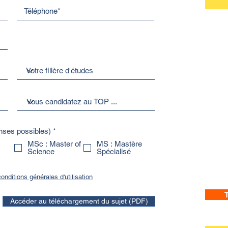
O
onses possibles)
*
b
MSc : Master of
MS : Mastère
l
Science
Spécialisé
i
g
a
t
onditions générales d'utilisation
o
i
T
r
Accéder au téléchargement du sujet (PDF)
e