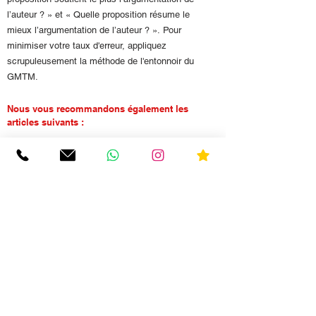
l’auteur ? » et « Quelle proposition résume le
mieux l’argumentation de l’auteur ? ». Pour
minimiser votre taux d'erreur, appliquez
scrupuleusement la méthode de l'entonnoir du
GMTM.
Nous vous recommandons également les
articles suivants :
Lire
:
7 idée reçues sur le TAGE MAGE.
Lire
:
Score moyen au TAGE MAGE.
Lire
:
Le TAGE MAGE évolue-t-il d'année en année
?
Hello TAGE MAGE
Fondé en 2016 par Joachim Pinto (HEC Paris) et
Arnaud Sévigné (HEC Paris) - Spécialistes
reconnus des concours et des écoles de commerce
depuis 2012, "Hello TAGE MAGE" est l'espace e-