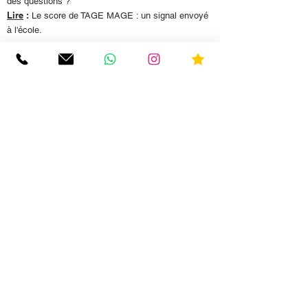
des questions ?
Lire
:
Le score de TAGE MAGE : un signal envoyé
à l'école.
Hello TAGE MAGE
Fondé en 2016 par Joachim Pinto (HEC Paris) et
Arnaud Sévigné (HEC Paris) - Spécialistes
reconnus des concours et des écoles de commerce
depuis 2012, "Hello TAGE MAGE" est l'espace e-
learning des ouvrages de TAGE MAGE - N°1 des
VENTES.
À propos
Concept
Qui sommes-nous ?
Contactez-nous
Mentions légales